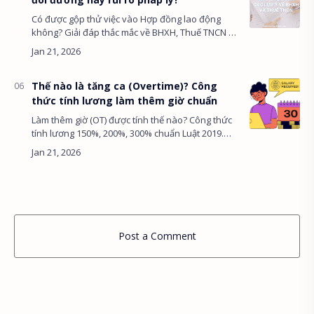
Có được gộp thử việc vào Hợp đồng lao động
không? Giải đáp thắc mắc về BHXH, Thuế TNCN và
quyền lợi khi ký HĐLĐ ngay từ ngày đầu tiên.
@import url('https:/…
Thế nào là tăng ca (Overtime)? Công
thức tính lương làm thêm giờ chuẩn
Làm thêm giờ (OT) được tính thế nào? Công thức
tính lương 150%, 200%, 300% chuẩn Luật 2019.
Giải đáp về quy định nghỉ bù và giới hạn giờ làm
thêm. @import …
Post a Comment