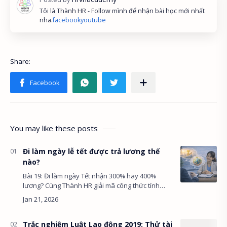
Tôi là Thành HR - Follow mình để nhận bài học mới nhất
nha.
facebook
youtube
You may like these posts
Đi làm ngày lễ tết được trả lương thế
nào?
Bài 19: Đi làm ngày Tết nhận 300% hay 400%
lương? Cùng Thành HR giải mã công thức tính
lương làm thêm giờ (OT) chuẩn xác nhất theo
Nghị định 145/2020 để bảo vệ quyền lợ…
Trắc nghiệm Luật Lao động 2019: Thử tài