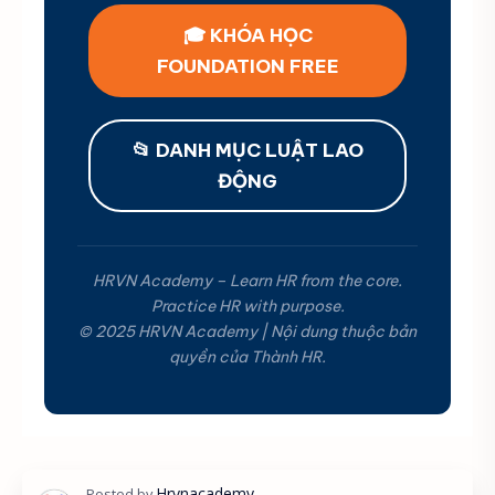
🎓 KHÓA HỌC
FOUNDATION FREE
📂 DANH MỤC LUẬT LAO
ĐỘNG
HRVN Academy – Learn HR from the core.
Practice HR with purpose.
© 2025 HRVN Academy | Nội dung thuộc bản
quyền của Thành HR.