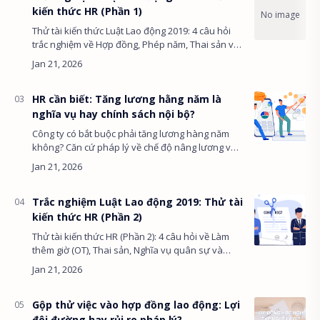
kiến thức HR (Phần 1)
Thử tài kiến thức Luật Lao động 2019: 4 câu hỏi
trắc nghiệm về Hợp đồng, Phép năm, Thai sản và
Thử việc. Kèm giải thích chi tiết và Case study
thực tế. @im…
HR cần biết: Tăng lương hằng năm là
nghĩa vụ hay chính sách nội bộ?
Công ty có bắt buộc phải tăng lương hàng năm
không? Căn cứ pháp lý về chế độ nâng lương và
các trường hợp bắt buộc điều chỉnh theo BLLĐ
2019. @import url('…
Trắc nghiệm Luật Lao động 2019: Thử tài
kiến thức HR (Phần 2)
Thử tài kiến thức HR (Phần 2): 4 câu hỏi về Làm
thêm giờ (OT), Thai sản, Nghĩa vụ quân sự và
Nghỉ không lương. Cập nhật theo BLLĐ 2019.
@import url('https:…
Gộp thử việc vào hợp đồng lao động: Lợi
đôi đường hay rủi ro pháp lý?