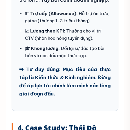
💵
Trợ cấp (Allowance):
Hỗ trợ ăn trưa,
gửi xe (thường 1-3 triệu/tháng).
📈
Lương theo KPI:
Thường cho vị trí
CTV (nhận hoa hồng tuyển dụng).
🎓
Không lương:
Đổi lại sự đào tạo bài
bản và con dấu mộc thực tập.
➡️ Tư duy đúng: Mục tiêu của thực
tập là Kiến thức & Kinh nghiệm. Đừng
để áp lực tài chính làm mình nản lòng
giai đoạn đầu.
4. Case Study: Thái Độ