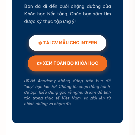
Bạn đã đi đến cuối chặng đường của
Khóa học Nền tảng. Chúc bạn sớm tìm
được kỳ thực tập ưng ý!
📥 TẢI CV MẪU CHO INTERN
👉 XEM TOÀN BỘ KHÓA HỌC
HRVN Academy không đứng trên bục để
“dạy” bạn làm HR. Chúng tôi chọn đồng hành,
để bạn hiểu đúng gốc rễ nghề, đi làm đủ tỉnh
táo trong thực tế Việt Nam, và giỏi lên từ
chính những va chạm đó.