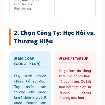
-
Tự học:
Liệt kê
khóa học HR
Foundation.
2. Chọn Công Ty: Học Hỏi vs.
Thương Hiệu
📘 BIG CORP
📕 SME / STARTUP
(CÔNG TY LỚN)
Được làm đa dạng
Quy trình chuẩn
khâu, va chạm thực
chỉnh, hồ sơ đẹp.
tế cực nhiều. Cơ hội
Tuy nhiên, em
học hỏi trực tiếp từ
thường chỉ được
Trưởng phòng
làm 1 khâu nhỏ và ít
thường cao hơn.
được Mentor kèm