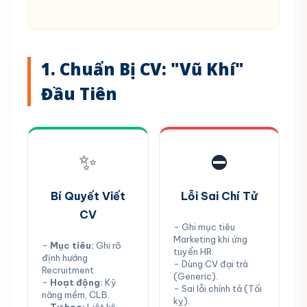
1. Chuẩn Bị CV: "Vũ Khí"
Đầu Tiên
✨
⛔
Bí Quyết Viết
Lỗi Sai Chí Tử
CV
- Ghi mục tiêu
Marketing khi ứng
-
Mục tiêu:
Ghi rõ
tuyển HR.
định hướng
- Dùng CV đại trà
Recruitment.
(Generic).
-
Hoạt động:
Kỹ
- Sai lỗi chính tả (Tối
năng mềm, CLB.
kỵ).