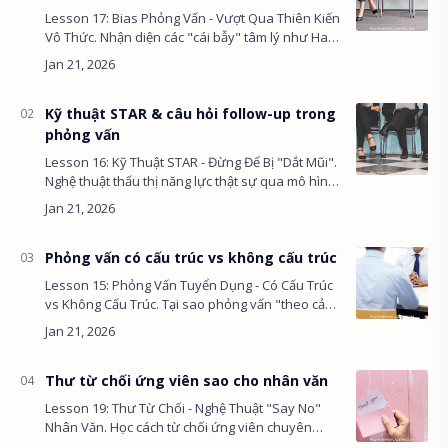
Lesson 17: Bias Phỏng Vấn - Vượt Qua Thiên Kiến
Vô Thức. Nhận diện các "cái bẫy" tâm lý như Halo
Effect, Affinity Bias đang ngầm phá hoại quyết
định tuyển dụng v…
Kỹ thuật STAR & câu hỏi follow-up trong
phỏng vấn
Lesson 16: Kỹ Thuật STAR - Đừng Để Bị "Dắt Mũi".
Nghệ thuật thấu thị năng lực thật sự qua mô hình
STAR và kỹ thuật đặt câu hỏi Follow-up (truy đuổi
chi tiết) để …
Phỏng vấn có cấu trúc vs không cấu trúc
Lesson 15: Phỏng Vấn Tuyển Dụng - Có Cấu Trúc
vs Không Cấu Trúc. Tại sao phỏng vấn "theo cảm
hứng" là cái bẫy nguy hiểm nhất? Học cách đánh
giá năng lực công bằn…
Thư từ chối ứng viên sao cho nhân văn
Lesson 19: Thư Từ Chối - Nghệ Thuật "Say No"
Nhân Văn. Học cách từ chối ứng viên chuyên
nghiệp để bảo vệ thương hiệu tuyển dụng, giữ lại