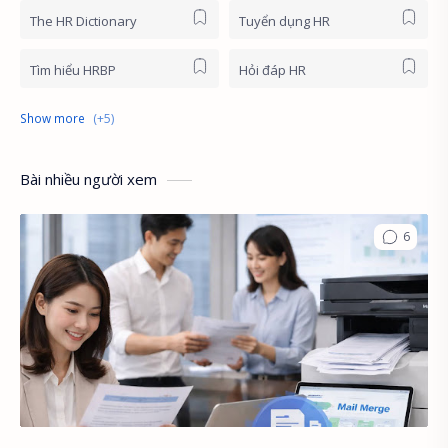
The HR Dictionary
Tuyển dụng HR
Tìm hiểu HRBP
Hỏi đáp HR
HR News
Khóa học online
HR First Principles
HR Stories
Bài nhiều người xem
English for HR