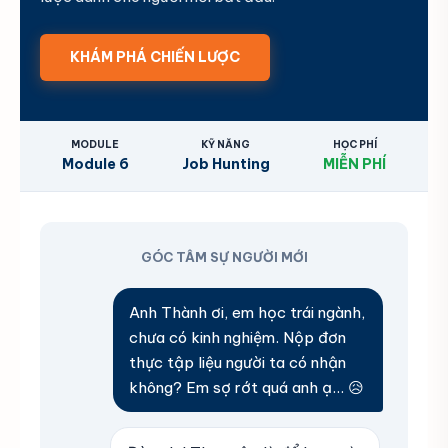
KHÁM PHÁ CHIẾN LƯỢC
MODULE
KỸ NĂNG
HỌC PHÍ
Module 6
Job Hunting
MIỄN PHÍ
GÓC TÂM SỰ NGƯỜI MỚI
Anh Thành ơi, em học trái ngành,
chưa có kinh nghiệm. Nộp đơn
thực tập liệu người ta có nhận
không? Em sợ rớt quá anh ạ... 😥