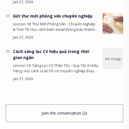
mối quan hệ cho Talent P…
Gửi thư mời phỏng vấn chuyên nghiệp
Lesson 18: Thư Mời Phỏng Vấn - Chuyên Nghiệp
& Tinh Tế. Học cách biến email thông báo thành
điểm chạm thương hiệu, các yếu tố "Wow" trong
trải nghiệm ứng viên và…
Cách sàng lọc CV hiệu quả trong thời
gian ngắn
Lesson 14: Sàng Lọc CV Thần Tốc - Quy Tắc 6 Giây
Vàng. Học cách scan hồ sơ chuyên nghiệp thay vì
đọc từng chữ, phân biệt tiêu chí Must-Have
(Knock-out) và Nice-T…
Join the conversation (2)