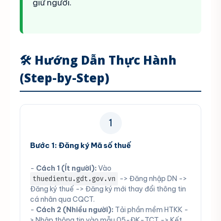
giữ người.
🛠️ Hướng Dẫn Thực Hành
(Step-by-Step)
1
Bước 1: Đăng ký Mã số thuế
-
Cách 1 (Ít người):
Vào
-> Đăng nhập DN ->
thuedientu.gdt.gov.vn
Đăng ký thuế -> Đăng ký mới thay đổi thông tin
cá nhân qua CQCT.
-
Cách 2 (Nhiều người):
Tải phần mềm HTKK -
> Nhập thông tin vào mẫu 05-ĐK-TCT -> Kết