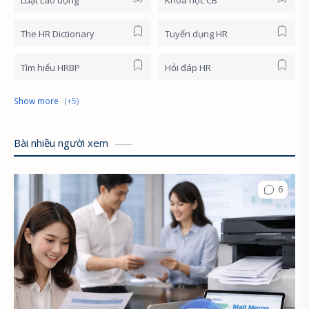
Luật Lao động
Khóa học CB
The HR Dictionary
Tuyển dụng HR
Tìm hiểu HRBP
Hỏi đáp HR
HR News
Khóa học online
HR First Principles
HR Stories
Bài nhiều người xem
English for HR