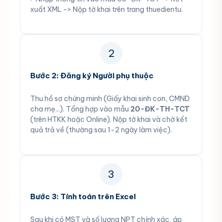
xuất XML -> Nộp tờ khai trên trang thuedientu.
2
Bước 2: Đăng ký Người phụ thuộc
Thu hồ sơ chứng minh (Giấy khai sinh con, CMND
cha mẹ...). Tổng hợp vào mẫu
20-ĐK-TH-TCT
(trên HTKK hoặc Online). Nộp tờ khai và chờ kết
quả trả về (thường sau 1-2 ngày làm việc).
3
Bước 3: Tính toán trên Excel
Sau khi có MST và số lượng NPT chính xác, áp