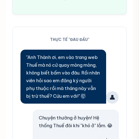
THỰC TẾ "ĐAU ĐẦU"
"Anh Thành ơi, em vào trang web
Thuế mà nó cứ quay mòng mòng,
không biết bấm vào đâu. Rồi nhân
viên hỏi sao em đăng ký người
phụ thuộc rồi mà tháng này vẫn
bị trừ thuế? Cứu em với!" 🤯
👤
Chuyện thường ở huyện! Hệ
thống Thuế đôi khi "khó ở" lắm. 😂