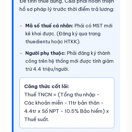
Để tính thuế đúng, C&B phải hoàn thiện
hồ sơ pháp lý trước thời điểm trả lương:
Mã số thuế cá nhân:
Phải có MST mới
kê khai được. (Đăng ký qua trang
thuedientu hoặc HTKK).
Người phụ thuộc:
Phải đăng ký thành
công trên hệ thống mới được tính giảm
trừ 4.4 triệu/người.
Công thức cốt lõi:
Thuế TNCN = (Tổng thu nhập -
Các khoản miễn - 11tr bản thân -
4.4tr x Số NPT - 10.5% Bảo hiểm) x
Thuế suất.