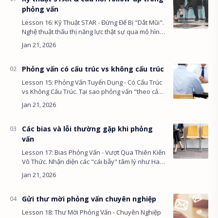
phỏng vấn
Lesson 16: Kỹ Thuật STAR - Đừng Để Bị "Dắt Mũi".
Nghệ thuật thấu thị năng lực thật sự qua mô hình
STAR và kỹ thuật đặt câu hỏi Follow-up (truy đuổi
chi tiết) để …
Phỏng vấn có cấu trúc vs không cấu trúc
Lesson 15: Phỏng Vấn Tuyển Dụng - Có Cấu Trúc
vs Không Cấu Trúc. Tại sao phỏng vấn "theo cảm
hứng" là cái bẫy nguy hiểm nhất? Học cách đánh
giá năng lực công bằn…
Các bias và lỗi thường gặp khi phỏng
vấn
Lesson 17: Bias Phỏng Vấn - Vượt Qua Thiên Kiến
Vô Thức. Nhận diện các "cái bẫy" tâm lý như Halo
Effect, Affinity Bias đang ngầm phá hoại quyết
định tuyển dụng v…
Gửi thư mời phỏng vấn chuyên nghiệp
Lesson 18: Thư Mời Phỏng Vấn - Chuyên Nghiệp