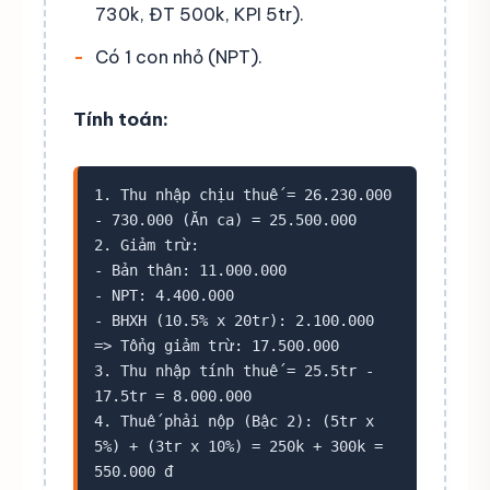
730k, ĐT 500k, KPI 5tr).
Có 1 con nhỏ (NPT).
Tính toán:
1. Thu nhập chịu thuế = 26.230.000
- 730.000 (Ăn ca) = 25.500.000
2. Giảm trừ:
- Bản thân: 11.000.000
- NPT: 4.400.000
- BHXH (10.5% x 20tr): 2.100.000
=> Tổng giảm trừ: 17.500.000
3. Thu nhập tính thuế = 25.5tr -
17.5tr = 8.000.000
4. Thuế phải nộp (Bậc 2): (5tr x
5%) + (3tr x 10%) = 250k + 300k =
550.000 đ