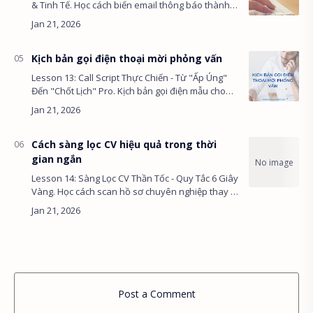
& Tinh Tế. Học cách biến email thông báo thành
điểm chạm thương hiệu, các yếu tố "Wow" trong
trải nghiệm ứng viên và…
Kịch bản gọi điện thoại mời phỏng vấn
Lesson 13: Call Script Thực Chiến - Từ "Ấp Úng"
Đến "Chốt Lịch" Pro. Kịch bản gọi điện mẫu cho
ứng viên Apply và ứng viên Search, kỹ thuật điều
chỉnh ngữ điệu và…
Cách sàng lọc CV hiệu quả trong thời
gian ngắn
Lesson 14: Sàng Lọc CV Thần Tốc - Quy Tắc 6 Giây
Vàng. Học cách scan hồ sơ chuyên nghiệp thay vì
đọc từng chữ, phân biệt tiêu chí Must-Have
(Knock-out) và Nice-T…
Post a Comment