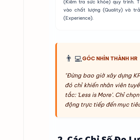
(Kiểm tra sức khỏe) quy trình. 
vào chất lượng (Quality) và trả
(Experience).
👨‍💻
GÓC NHÌN THÀNH HR
"Đừng bao giờ xây dựng KPI 
đó chỉ khiến nhân viên tuy
tắc: 'Less is More'. Chỉ chọ
động trực tiếp đến mục tiêu
2. Các Chỉ Số Đo 