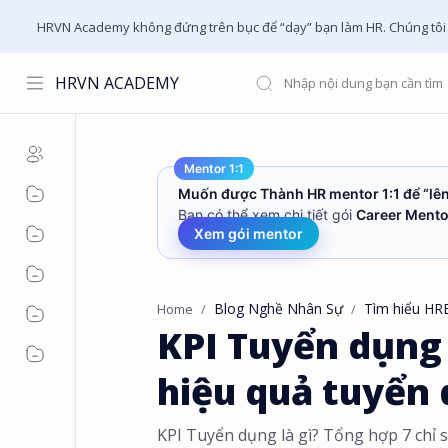
HRVN Academy không đứng trên bục để “dạy” bạn làm HR. Chúng tôi ch
HRVN ACADEMY
Mentor 1:1
Muốn được Thành HR mentor 1:1 để “lên
Bạn có thể xem chi tiết gói
Career Mento
Xem gói mentor
Blog Nghề Nhân Sự
Tìm hiểu HR
Home
KPI Tuyển dụng 
hiệu quả tuyển 
KPI Tuyển dụng là gì? Tổng hợp 7 chỉ 