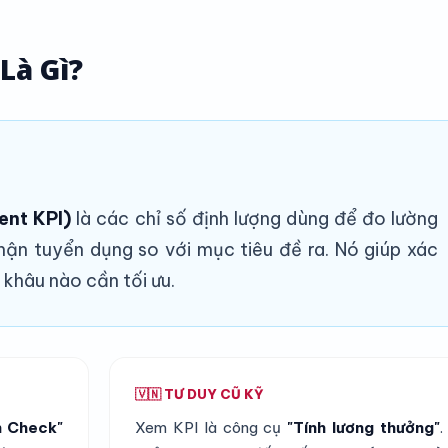
Là Gì?
ent KPI)
là các chỉ số định lượng dùng để đo lường
hận tuyển dụng so với mục tiêu đề ra. Nó giúp xác
 khâu nào cần tối ưu.
🇻🇳 TƯ DUY CŨ KỸ
h Check"
Xem KPI là công cụ
"Tính lương thưởng"
.