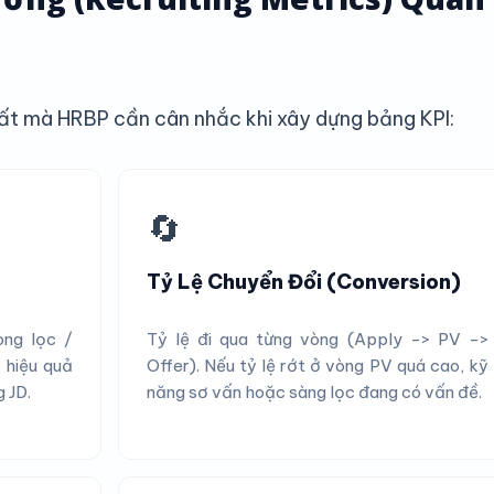
nhất mà HRBP cần cân nhắc khi xây dựng bảng KPI:
🔄
Tỷ Lệ Chuyển Đổi (Conversion)
òng lọc /
Tỷ lệ đi qua từng vòng (Apply -> PV ->
 hiệu quả
Offer). Nếu tỷ lệ rớt ở vòng PV quá cao, kỹ
 JD.
năng sơ vấn hoặc sàng lọc đang có vấn đề.