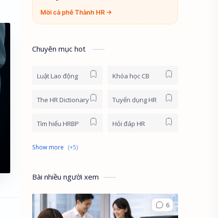
Mời cà phê Thành HR →
Chuyên mục hot
Luật Lao động
Khóa học CB
The HR Dictionary
Tuyển dụng HR
Tìm hiểu HRBP
Hỏi đáp HR
HR News
Khóa học online
HR First Principles
HR Stories
Bài nhiều người xem
English for HR