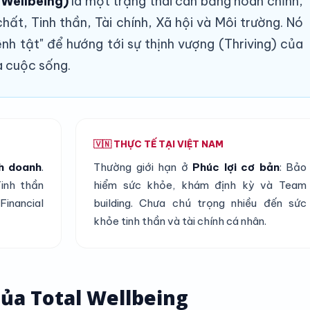
 Wellbeing)
là một trạng thái cân bằng hoàn chỉnh,
ất, Tinh thần, Tài chính, Xã hội và Môi trường. Nó
nh tật" để hướng tới sự thịnh vượng (Thriving) của
à cuộc sống.
🇻🇳 THỰC TẾ TẠI VIỆT NAM
nh doanh
.
Thường giới hạn ở
Phúc lợi cơ bản
: Bảo
inh thần
hiểm sức khỏe, khám định kỳ và Team
inancial
building. Chưa chú trọng nhiều đến sức
khỏe tinh thần và tài chính cá nhân.
Của Total Wellbeing