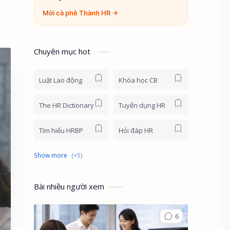
Mời cà phê Thành HR →
Chuyên mục hot
Luật Lao động
Khóa học CB
The HR Dictionary
Tuyển dụng HR
Tìm hiểu HRBP
Hỏi đáp HR
HR News
Khóa học online
HR First Principles
HR Stories
Bài nhiều người xem
English for HR