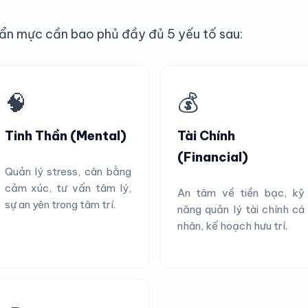
uẩn mực cần bao phủ đầy đủ 5 yếu tố sau:
🧠
💰
Tinh Thần (Mental)
Tài Chính
(Financial)
Quản lý stress, cân bằng
cảm xúc, tư vấn tâm lý,
An tâm về tiền bạc, kỹ
sự an yên trong tâm trí.
năng quản lý tài chính cá
nhân, kế hoạch hưu trí.