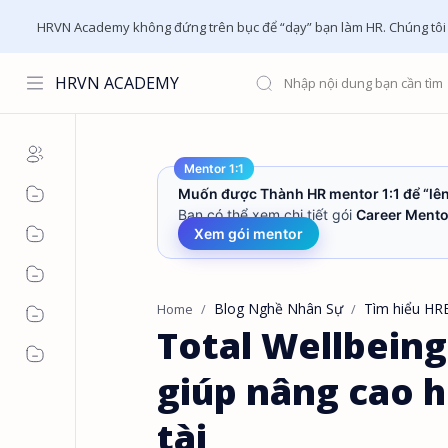
HRVN Academy không đứng trên bục để “dạy” bạn làm HR. Chúng tôi ch
HRVN ACADEMY
Mentor 1:1
Muốn được Thành HR mentor 1:1 để “lên
Bạn có thể xem chi tiết gói
Career Mento
Xem gói mentor
Blog Nghề Nhân Sự
Tìm hiểu HR
Home
Total Wellbeing
giúp nâng cao h
tài