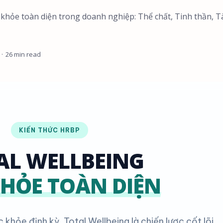
ức khỏe toàn diện trong doanh nghiệp: Thể chất, Tinh thần, T
26 min read
KIẾN THỨC HRBP
AL WELLBEING
HỎE TOÀN DIỆN
khỏe định kỳ. Total Wellbeing là chiến lược cốt lõi