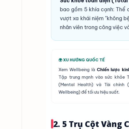
Sức khỏe toàn diện (Total
bao gồm 5 khía cạnh: Thể ch
vượt xa khái niệm "không bệ
nhân viên trong công việc v
🌍 XU HƯỚNG QUỐC TẾ
Xem Wellbeing là
Chiến lược ki
Tập trung mạnh vào sức khỏe T
(Mental Health) và Tài chính (F
Wellbeing) để tối ưu hiệu suất.
2. 5 Trụ Cột Vàng 