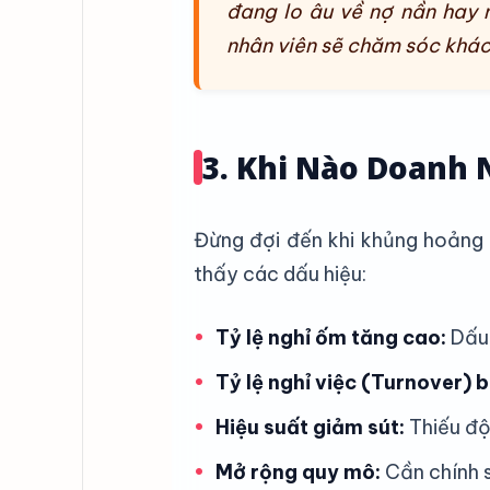
đang lo âu về nợ nần hay 
nhân viên sẽ chăm sóc khác
3. Khi Nào Doanh
Đừng đợi đến khi khủng hoảng x
thấy các dấu hiệu:
•
Tỷ lệ nghỉ ốm tăng cao:
Dấu 
•
Tỷ lệ nghỉ việc (Turnover) 
•
Hiệu suất giảm sút:
Thiếu độn
•
Mở rộng quy mô:
Cần chính s