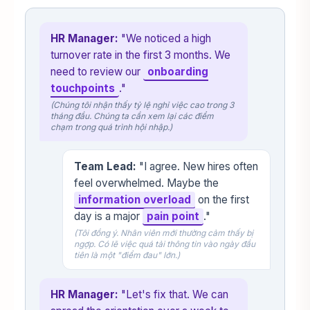
HR Manager:
"We noticed a high
turnover rate in the first 3 months. We
need to review our
onboarding
touchpoints
."
(Chúng tôi nhận thấy tỷ lệ nghỉ việc cao trong 3
tháng đầu. Chúng ta cần xem lại các điểm
chạm trong quá trình hội nhập.)
Team Lead:
"I agree. New hires often
feel overwhelmed. Maybe the
information overload
on the first
day is a major
pain point
."
(Tôi đồng ý. Nhân viên mới thường cảm thấy bị
ngợp. Có lẽ việc quá tải thông tin vào ngày đầu
tiên là một "điểm đau" lớn.)
HR Manager:
"Let's fix that. We can