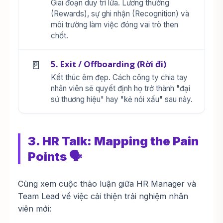
Giai đoạn duy trì lửa. Lương thưởng
(Rewards), sự ghi nhận (Recognition) và
môi trường làm việc đóng vai trò then
chốt.
🚪
5. Exit / Offboarding (Rời đi)
Kết thúc êm đẹp. Cách công ty chia tay
nhân viên sẽ quyết định họ trở thành "đại
sứ thương hiệu" hay "kẻ nói xấu" sau này.
3. HR Talk: Mapping the Pain
Points 🗣️
Cùng xem cuộc thảo luận giữa HR Manager và
Team Lead về việc cải thiện trải nghiệm nhân
viên mới: