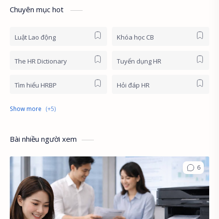
Chuyên mục hot
Luật Lao động
Khóa học CB
The HR Dictionary
Tuyển dụng HR
Tìm hiểu HRBP
Hỏi đáp HR
HR News
Khóa học online
HR First Principles
HR Stories
Bài nhiều người xem
English for HR