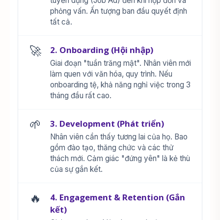
tuyển dụng (Job Ad) đến khi nộp đơn và
phỏng vấn. Ấn tượng ban đầu quyết định
tất cả.
🚀
2. Onboarding (Hội nhập)
Giai đoạn "tuần trăng mật". Nhân viên mới
làm quen với văn hóa, quy trình. Nếu
onboarding tệ, khả năng nghỉ việc trong 3
tháng đầu rất cao.
🌱
3. Development (Phát triển)
Nhân viên cần thấy tương lai của họ. Bao
gồm đào tạo, thăng chức và các thử
thách mới. Cảm giác "đứng yên" là kẻ thù
của sự gắn kết.
🔥
4. Engagement & Retention (Gắn
kết)