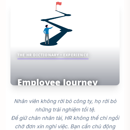
THE HR DICTIONARY • EXPERIENCE
Employee Journey
Mapping:
Nhân viên không rời bỏ công ty, họ rời bỏ
Vẽ Lại Bản Đồ Trải Nghiệm
những trải nghiệm tồi tệ.
Để giữ chân nhân tài, HR không thể chỉ ngồi
Nhân Viên
chờ đơn xin nghỉ việc. Bạn cần chủ động