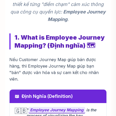
thiết kế từng "điểm chạm" cảm xúc thông
qua công cụ quyền lực:
Employee Journey
Mapping
.
1. What is Employee Journey
Mapping? (Định nghĩa) 🗺️
Nếu Customer Journey Map giúp bán được
hàng, thì Employee Journey Map giúp bạn
"bán" được văn hóa và sự cam kết cho nhân
viên.
📖
Định Nghĩa (Definition)
🇬🇧
"
Employee Journey Mapping
is the
process of visualizing the key