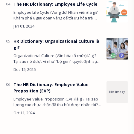
The HR Dictionary: Employee Life Cycle
Employee Life Cycle (Vòng đời Nhân viên) là gì?
Khám phá 6 giai đoạn vàng để tối ưu hóa trải
nghiệm và giữ chân nhân tài. Tiếng Anh HR thực
chiến. /* ===============…
HR Dictionary: Organizational Culture là
gì?
Organizational Culture (Văn hóa tổ chức) là gì?
Tại sao nó được ví như "bộ gen" quyết định sự
sống còn? Khám phá mô hình tảng băng trôi và
bài học từ Zappos. /* ====…
The HR Dictionary: Employee Value
Proposition (EVP)
Employee Value Proposition (EVP) là gì? Tại sao
lương cao chưa chắc đã thu hút được nhân tài?
Khám phá 5 thành tố cốt lõi tạo nên "lời hứa
vàng" của doanh nghiệp. /*…