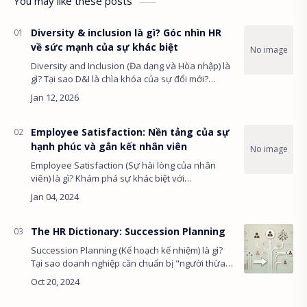
You may like these posts
Diversity & inclusion là gì? Góc nhìn HR
về sức mạnh của sự khác biệt
Diversity and Inclusion (Đa dạng và Hòa nhập) là
gì? Tại sao D&I là chìa khóa của sự đổi mới?
Khám phá cách xây dựng văn hóa "thuộc về"
(Belonging) nơi công sở. …
Employee Satisfaction: Nền tảng của sự
hạnh phúc và gắn kết nhân viên
Employee Satisfaction (Sự hài lòng của nhân
viên) là gì? Khám phá sự khác biệt với
Engagement. Bí quyết tạo nên môi trường làm
việc hạnh phúc và giữ chân nhân tài. /…
The HR Dictionary: Succession Planning
Succession Planning (Kế hoạch kế nhiệm) là gì?
Tại sao doanh nghiệp cần chuẩn bị "người thừa
kế"? Khám phá quy trình 5 bước và tiếng Anh HR
thực chiến. /* ==========…